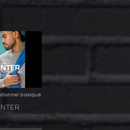
otionnel basique
INTER