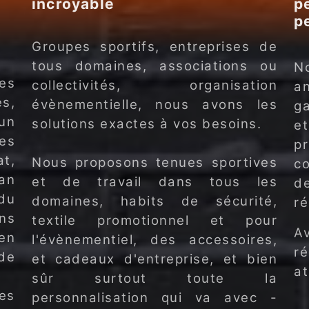
incroyable
p
p
Groupes sportifs, entreprises de
tous domaines, associations ou
No
es
collectivités, organisation
a
s,
évènementielle, nous avons les
ga
un
solutions exactes à vos besoins.
e
es
p
at,
Nous proposons tenues sportives
co
lan
et de travail dans tous les
de
 du
domaines, habits de sécurité,
ré
ons
textile promotionnel et pour
A
'en
l'évènementiel, des accessoires,
r
de
et cadeaux d'entreprise, et bien
at
sûr surtout toute la
es
personnalisation qui va avec -